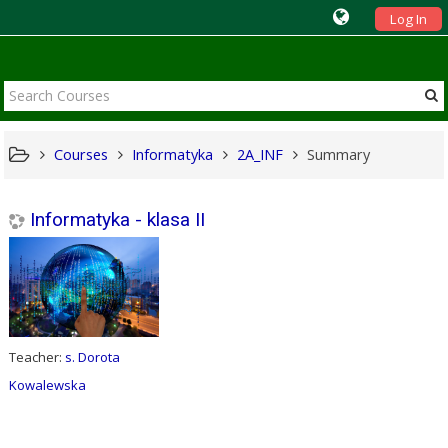
Log In
Courses
Informatyka
2A_INF
Summary
Informatyka - klasa II
Teacher:
s. Dorota
Kowalewska