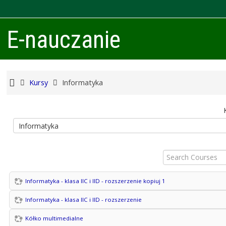
E-nauczanie
Kursy
Informatyka
Search
Courses
Informatyka - klasa IIC i IID - rozszerzenie kopiuj 1
Informatyka - klasa IIC i IID - rozszerzenie
Kółko multimedialne